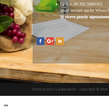
Cell: + 39 392 5800583
(puoi inviare anche WhatsA
Si riceve previo appuntam
Dietista Dott.ssa Bertarini - Copyright © 202