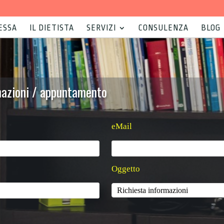
ESSA
IL DIETISTA
SERVIZI
CONSULENZA
BLOG
rmazioni / appuntamento
eMail
Oggetto