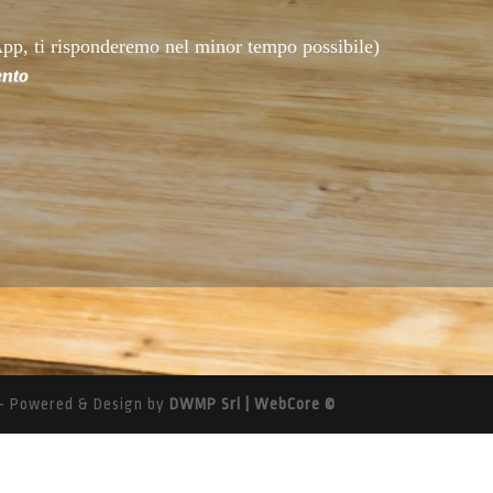
pp, ti risponderemo nel minor tempo possibile)
ento
0 - Powered & Design by
DWMP Srl | WebCore ©